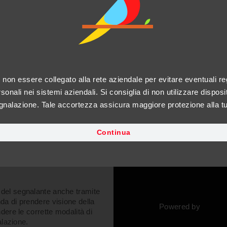
Whistleblowing
Canale di segnalazione whistleblowing
i non essere collegato alla rete aziendale per evitare eventuali reg
Accedi
sonali nei sistemi aziendali. Si consiglia di non utilizzare disposit
egnalazione. Tale accortezza assicura maggiore protezione alla t
Continua
 del segnalante anche tramite
nda di prendere visione della
Powered by
dere le corrette modalità di
lazione.