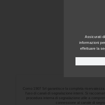
Assicurati d
informazioni per
effettuare la s
Como 1907 Srl garantisce la completa riservatezza
l’uso di canali di segnalazione interni. Si raccoma
procedura interna di segnalazione utile a compren
connessione al canale di segna