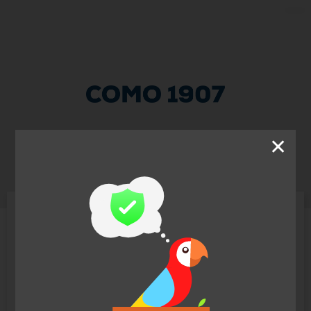
✕
Como 1907 Srl