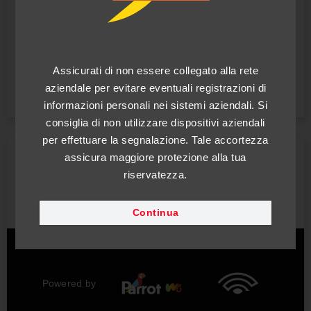
Whistleblowing
Canale di segnalazione whistleblowing
Assicurati di non essere collegato alla rete
Accedi
aziendale per evitare eventuali registrazioni di
informazioni personali nei sistemi aziendali. Si
consiglia di non utilizzare dispositivi aziendali
per effettuare la segnalazione. Tale accortezza
assicura maggiore protezione alla tua
Como 1907 Srl garantisce la completa riservatezza del
segnalante anche tramite l’uso di canali di segnalazione
riservatezza.
interni. Si raccomanda di prendere visione della procedura
interna di segnalazione utile a comprendere le corrette
modalità di connessione al canale di segnalazione.
Continua
Powered by